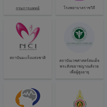
โรงพยาบาลราชวิถี
กรมการแพทย์
สถาบันมะเร็งแห่งชาติ
สถาบันเวชศาสตร์สมเด็จ
พระสังฆธาชญาณสังวธ
เพื่อผู้สูงอายุ