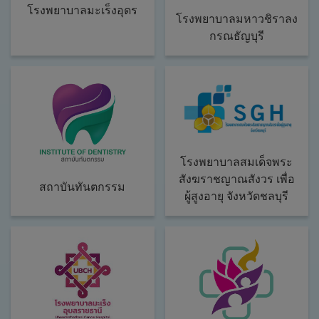
โรงพยาบาลมะเร็งอุดร
โรงพยาบาลมหาวชิราลง
กรณธัญบุรี
โรงพยาบาลสมเด็จพระ
สังฆราชญาณสังวร เพื่อ
สถาบันทันตกรรม
ผู้สูงอายุ จังหวัดชลบุรี