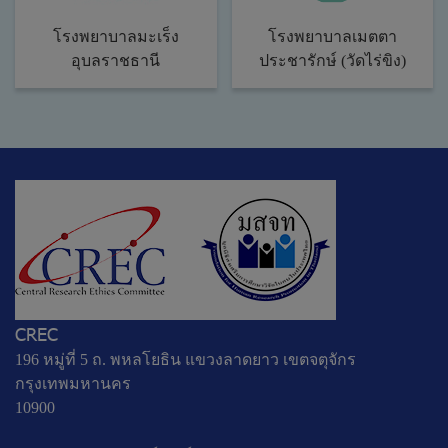
โรงพยาบาลมะเร็ง
โรงพยาบาลเมตตา
อุบลราชธานี
ประชารักษ์ (วัดไร่ขิง)
CREC
196 หมู่ที่ 5 ถ. พหลโยธิน แขวงลาดยาว เขตจตุจักร
กรุงเทพมหานคร
10900