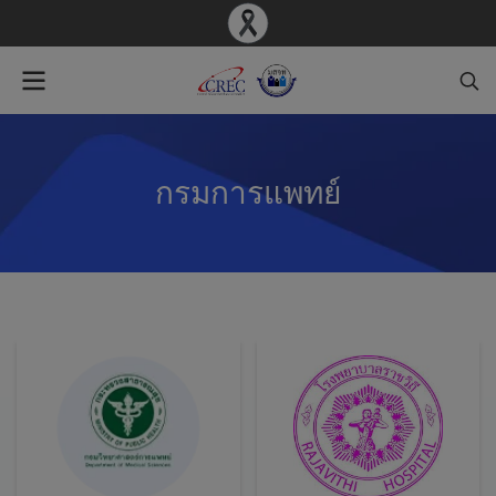
กรมการแพทย์