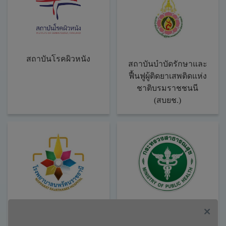
สถาบันโรคผิวหนัง
สถาบันบำบัดรักษาและ
ฟื้นฟูผู้ติดยาเสพติดแห่ง
ชาติบรมราชชนนี
(สบยช.)
โรงพยาบาลนพรัตน
กลุ่มงานวิจัยและประเมิน
ราชธานี
เทคโนโลยี รพ.เลิดสิน