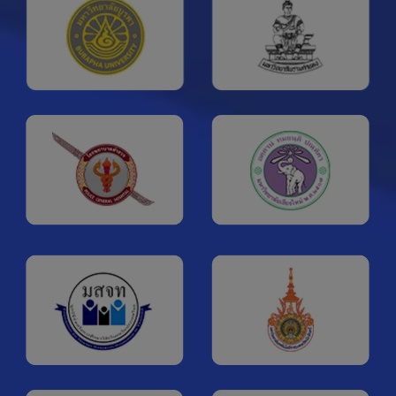
อ.
25 ส.ค. 2569
25
#Meeting: MDV