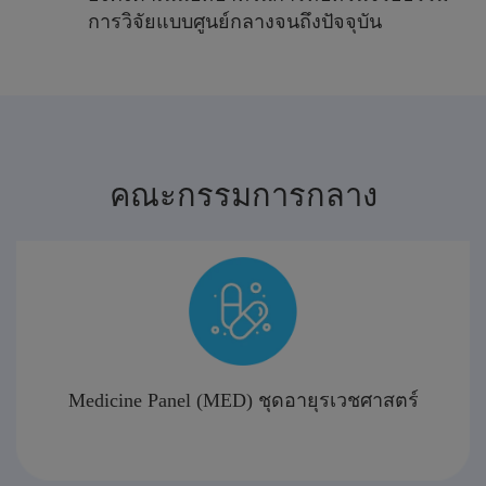
ก
า
ร
วิ
จั
ย
แ
บ
บ
ศู
น
ย์
ก
ล
า
ง
จ
น
ถึ
ง
ปั
จ
จุ
บั
น
คณะกรรมการกลาง
Medicine Panel (MED) ชุดอายุรเวชศาสตร์