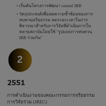
เ
ริ่
ม
ต้
น
โ
ค
ร
ง
ก
า
ร
พั
ฒ
น
า
c
e
n
t
r
a
l
I
R
B
วั
ต
ถุ
ป
ร
ะ
ส
ง
ค์
เ
พื่
อ
ล
ด
ค
ว
า
ม
ซ้ำ
ซ้
อ
น
ข
อ
ง
ก
า
ร
ท
บ
ท
ว
น
จ
ริ
ย
ธ
ร
ร
ม
ล
ด
ร
ะ
ย
ะ
เ
ว
ล
า
ใ
น
ก
า
ร
พิ
จ
า
ร
ณ
า
สำ
ห
รั
บ
ก
า
ร
วิ
จั
ย
ที่
ดำ
เ
นิ
น
ก
า
ร
ใ
น
ห
ล
า
ย
ส
ถ
า
บั
น
โ
ด
ย
ใ
ช้
"
รู
ป
แ
บ
บ
ก
า
ร
ท
บ
ท
ว
น
I
R
B
ร่
ว
ม
กั
น
"
2
5
5
1
ก
า
ร
ดำ
เ
นิ
น
ง
า
น
ข
อ
ง
ค
ณ
ะ
ก
ร
ร
ม
ก
า
ร
จ
ริ
ย
ธ
ร
ร
ม
ก
า
ร
วิ
จั
ย
ร่
ว
ม
(
J
R
E
C
)