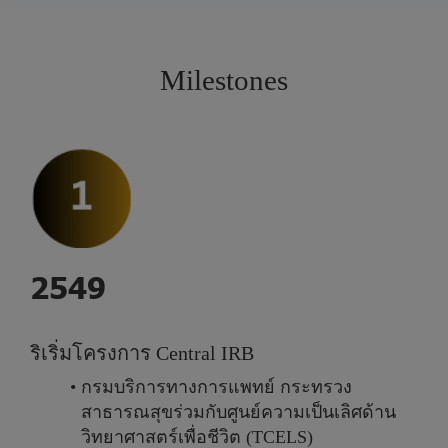
Milestones
2
5
4
9
ริ
เ
ริ่
ม
โ
ค
ร
ง
ก
า
ร
C
e
n
t
r
a
l
I
R
B
ก
ร
ม
บ
ริ
ก
า
ร
ท
า
ง
ก
า
ร
แ
พ
ท
ย์
ก
ร
ะ
ท
ร
ว
ง
ส
า
ธ
า
ร
ณ
สุ
ข
ร่
ว
ม
กั
บ
ศู
น
ย์
ค
ว
า
ม
เ
ป็
น
เ
ลิ
ศ
ด้
า
น
วิ
ท
ย
า
ศ
า
ส
ต
ร์
เ
พื่
อ
ชี
วิ
ต
(
T
C
E
L
S
)