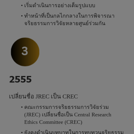
เ
ริ่
ม
ดำ
เ
นิ
น
ก
า
ร
อ
ย่
า
ง
เ
ต็
ม
รู
ป
แ
บ
บ
ทำ
ห
น้
า
ที่
เ
ป็
น
ก
ล
ไ
ก
ก
ล
า
ง
ใ
น
ก
า
ร
พิ
จ
า
ร
ณ
า
จ
ริ
ย
ธ
ร
ร
ม
ก
า
ร
วิ
จั
ย
ห
ล
า
ย
ศู
น
ย์
ร่
ว
ม
กั
น
2
5
5
5
เ
ป
ลี่
ย
น
ชื่
อ
J
R
E
C
เ
ป็
น
C
R
E
C
ค
ณ
ะ
ก
ร
ร
ม
ก
า
ร
จ
ริ
ย
ธ
ร
ร
ม
ก
า
ร
วิ
จั
ย
ร่
ว
ม
(
J
R
E
C
)
เ
ป
ลี่
ย
น
ชื่
อ
เ
ป็
น
C
e
n
t
r
a
l
R
e
s
e
a
r
c
h
E
t
h
i
c
s
C
o
m
m
i
t
t
e
e
(
C
R
E
C
)
ยั
ง
ค
ง
ดำ
เ
นิ
น
บ
ท
บ
า
ท
ใ
น
ก
า
ร
ท
บ
ท
ว
น
จ
ริ
ย
ธ
ร
ร
ม