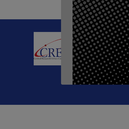
CREC
196 หมู่
10900
Working T
E-mail :
o
Tel. :
082