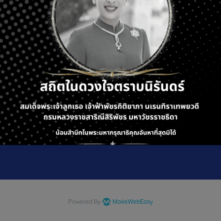
ที่ 5 ถ. พหลโยธิน แขวงลาดยาว เขตจตุจักร กรุงเทพมหานคร
ime : จันทร์-ศุกร์ เวลา 08.30-16.30 น.
fficial@crecthailand.org
-2589529
© Copyright 2025 All Rights Reserved.
Powered By
MakeWebEasy