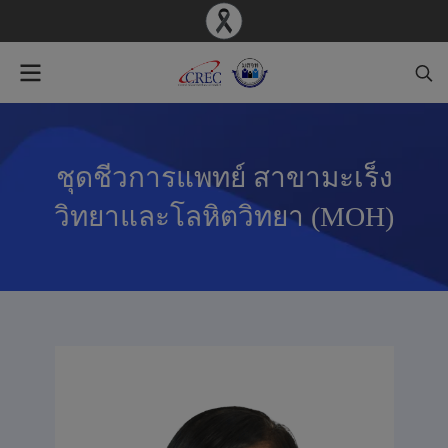
ชุดชีวการแพทย์ สาขามะเร็ง
วิทยาและโลหิตวิทยา (MOH)