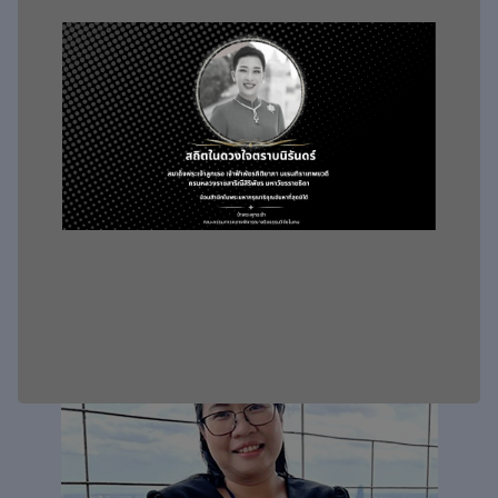
รศ. ดร. พญ.วรรณรัศมี เกตุชาติ
กรรมการ
สถาบัน : คณะแพทยศาสตร์ จุฬาลงกรณ์มหาวิทยาลัย