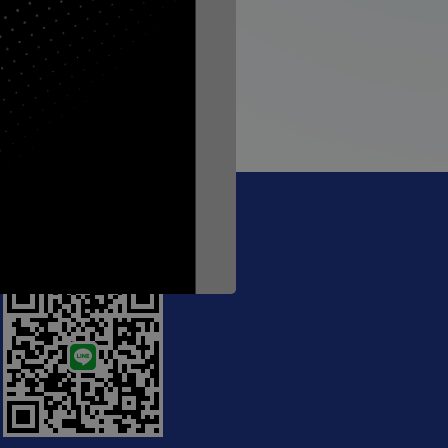
ป, #Meeting: SBR
@crecthailand