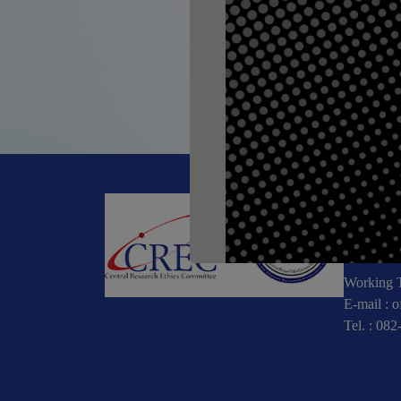
ก่อนหน้า, #Meet
CREC
196 หมู่
10900
Working T
E-mail :
o
Tel. :
082