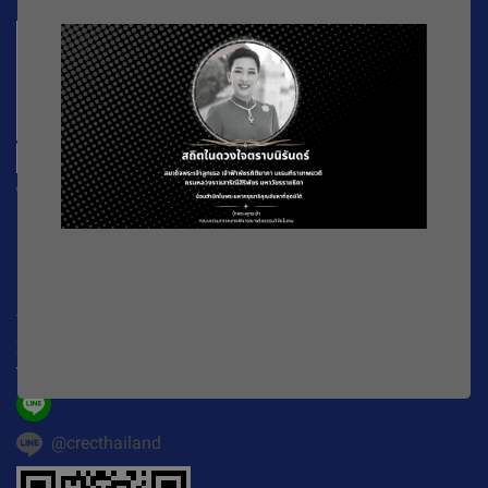
CREC
196 หมู่ที่ 5 ถ. พหลโยธิน แขวงลาดยาว เขตจตุจักร
กรุงเทพมหานคร
10900
Working Time : จันทร์-ศุกร์ เวลา 08.30-16.30 น.
E-mail :
official@crecthailand.org
Tel. :
082-2589529
@crecthailand