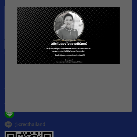
CREC
196 หมู่ที่ 5 ถ. พหลโยธิน แขวงลาดยาว เขตจตุจักร
กรุงเทพมหานคร
10900
Working Time : จันทร์-ศุกร์ เวลา 08.30-16.30 น.
E-mail :
official@crecthailand.org
Tel. :
082-2589529
@crecthailand