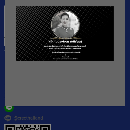
CREC
196 หมู่ที่ 5 ถ. พหลโยธิน แขวงลาดยาว เขตจตุจักร
กรุงเทพมหานคร
10900
Working Time : จันทร์-ศุกร์ เวลา 08.30-16.30 น.
E-mail :
official@crecthailand.org
Tel. :
082-2589529
@crecthailand