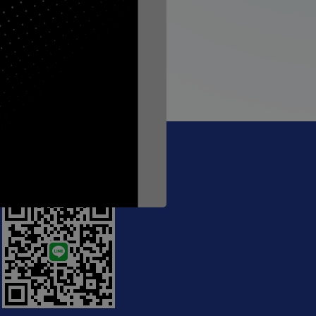
, #Meeting: MED
@crecthailand