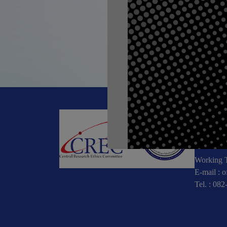
ก่อนหน้า, #Mee
CREC
196 หมู่
10900
Working T
E-mail :
o
Tel. :
082