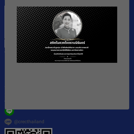
CREC
196 หมู่ที่ 5 ถ. พหลโยธิน แขวงลาดยาว เขตจตุจักร
กรุงเทพมหานคร
10900
Working Time : จันทร์-ศุกร์ เวลา 08.30-16.30 น.
E-mail :
official@crecthailand.org
Tel. :
082-2589529
@crecthailand