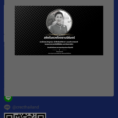
CREC
196 หมู่ที่ 5 ถ. พหลโยธิน แขวงลาดยาว เขตจตุจักร
กรุงเทพมหานคร
10900
Working Time : จันทร์-ศุกร์ เวลา 08.30-16.30 น.
E-mail :
official@crecthailand.org
Tel. :
082-2589529
@crecthailand