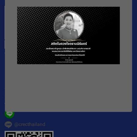
CREC
196 หมู่ที่ 5 ถ. พหลโยธิน แขวงลาดยาว เขตจตุจักร
กรุงเทพมหานคร
10900
Working Time : จันทร์-ศุกร์ เวลา 08.30-16.30 น.
E-mail :
official@crecthailand.org
Tel. :
082-2589529
@crecthailand