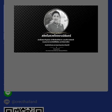
CREC
196 หมู่ที่ 5 ถ. พหลโยธิน แขวงลาดยาว เขตจตุจักร
กรุงเทพมหานคร
10900
Working Time : จันทร์-ศุกร์ เวลา 08.30-16.30 น.
E-mail :
official@crecthailand.org
Tel. :
082-2589529
@crecthailand