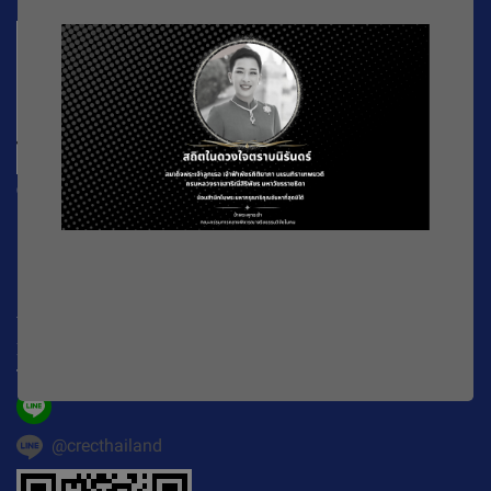
CREC
196 หมู่ที่ 5 ถ. พหลโยธิน แขวงลาดยาว เขตจตุจักร
กรุงเทพมหานคร
10900
Working Time : จันทร์-ศุกร์ เวลา 08.30-16.30 น.
E-mail :
official@crecthailand.org
Tel. :
082-2589529
@crecthailand