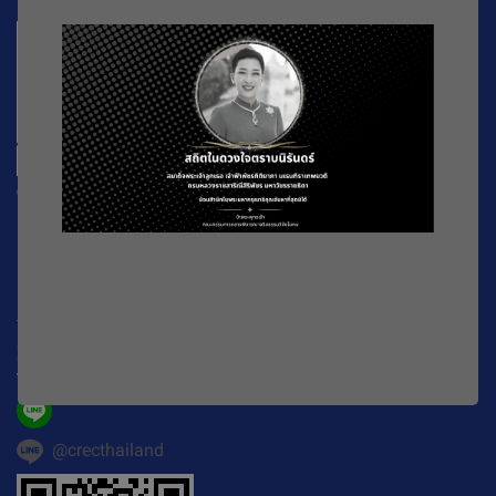
CREC
196 หมู่ที่ 5 ถ. พหลโยธิน แขวงลาดยาว เขตจตุจักร
กรุงเทพมหานคร
10900
Working Time : จันทร์-ศุกร์ เวลา 08.30-16.30 น.
E-mail :
official@crecthailand.org
Tel. :
082-2589529
@crecthailand