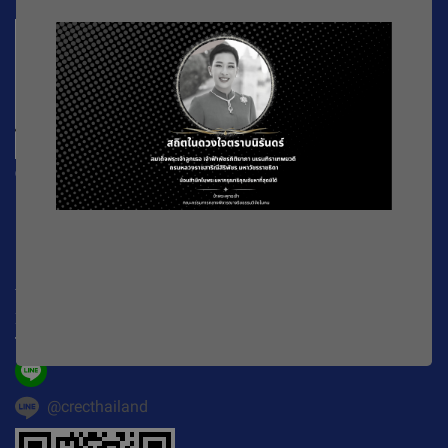
CREC
196 หมู่ที่ 5 ถ. พหลโยธิน แขวงลาดยาว เขตจตุจักร
กรุงเทพมหานคร
10900
Working Time : จันทร์-ศุกร์ เวลา 08.30-16.30 น.
E-mail :
official@crecthailand.org
Tel. :
082-2589529
@crecthailand