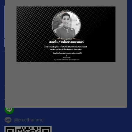
CREC
196 หมู่ที่ 5 ถ. พหลโยธิน แขวงลาดยาว เขตจตุจักร
กรุงเทพมหานคร
10900
Working Time : จันทร์-ศุกร์ เวลา 08.30-16.30 น.
E-mail :
official@crecthailand.org
Tel. :
082-2589529
@crecthailand