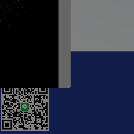
ป, #Meeting: PED
@crecthailand