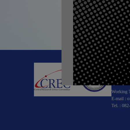
ก่อนหน้า, #Mee
CREC
196 หมู่
10900
Working T
E-mail :
o
Tel. :
082