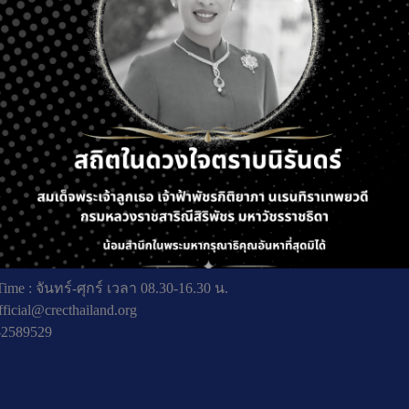
ting: MOH
ถัดไ
ที่ 5 ถ. พหลโยธิน แขวงลาดยาว เขตจตุจักร กรุงเทพมหานคร
ime : จันทร์-ศุกร์ เวลา 08.30-16.30 น.
fficial@crecthailand.org
-2589529