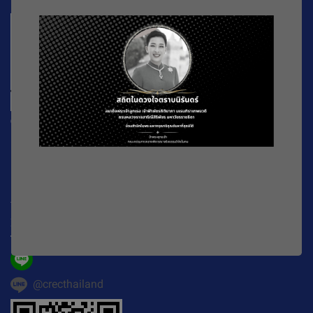
CREC
196 หมู่ที่ 5 ถ. พหลโยธิน แขวงลาดยาว เขตจตุจักร
กรุงเทพมหานคร
10900
Working Time : จันทร์-ศุกร์ เวลา 08.30-16.30 น.
E-mail :
official@crecthailand.org
Tel. :
082-2589529
@crecthailand