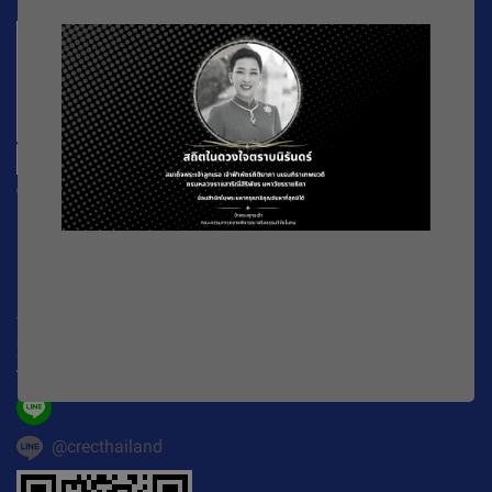
CREC
196 หมู่ที่ 5 ถ. พหลโยธิน แขวงลาดยาว เขตจตุจักร
กรุงเทพมหานคร
10900
Working Time : จันทร์-ศุกร์ เวลา 08.30-16.30 น.
E-mail :
official@crecthailand.org
Tel. :
082-2589529
@crecthailand