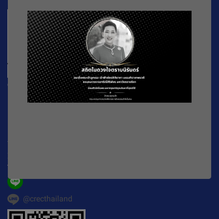
CREC
196 หมู่ที่ 5 ถ. พหลโยธิน แขวงลาดยาว เขตจตุจักร
กรุงเทพมหานคร
10900
Working Time : จันทร์-ศุกร์ เวลา 08.30-16.30 น.
E-mail :
official@crecthailand.org
Tel. :
082-2589529
@crecthailand