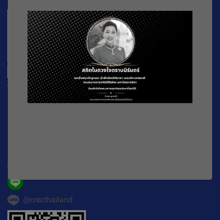
CREC
196 หมู่ที่ 5 ถ. พหลโยธิน แขวงลาดยาว เขตจตุจักร
กรุงเทพมหานคร
10900
Working Time : จันทร์-ศุกร์ เวลา 08.30-16.30 น.
E-mail :
official@crecthailand.org
Tel. :
082-2589529
@crecthailand