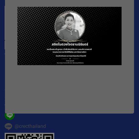
CREC
196 หมู่ที่ 5 ถ. พหลโยธิน แขวงลาดยาว เขตจตุจักร
กรุงเทพมหานคร
10900
Working Time : จันทร์-ศุกร์ เวลา 08.30-16.30 น.
E-mail :
official@crecthailand.org
Tel. :
082-2589529
@crecthailand