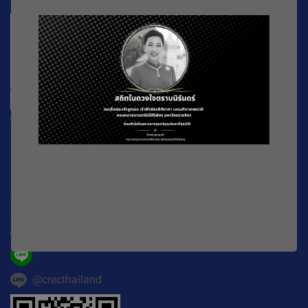
CREC
196 หมู่ที่ 5 ถ. พหลโยธิน แขวงลาดยาว เขตจตุจักร
กรุงเทพมหานคร
10900
Working Time : จันทร์-ศุกร์ เวลา 08.30-16.30 น.
E-mail :
official@crecthailand.org
Tel. :
082-2589529
@crecthailand