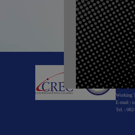
ก่อนหน้า, #Meet
CREC
196 หมู่
10900
Working T
E-mail :
o
Tel. :
082