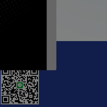
, #Meeting: MDV
@crecthailand