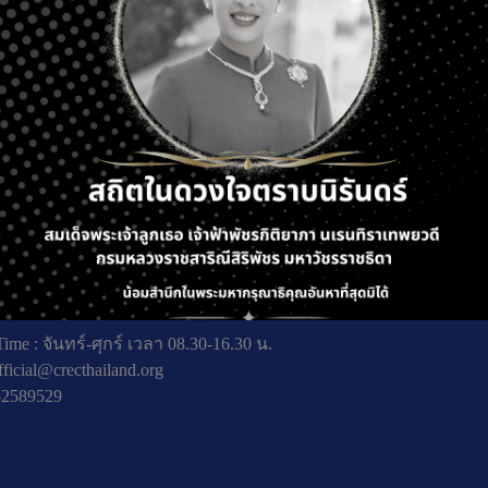
ing: PED
ถัดไป
ที่ 5 ถ. พหลโยธิน แขวงลาดยาว เขตจตุจักร กรุงเทพมหานคร
ime : จันทร์-ศุกร์ เวลา 08.30-16.30 น.
fficial@crecthailand.org
-2589529